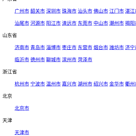
广州市
韶关市
深圳市
珠海市
汕头市
佛山市
江门市
湛江
汕尾市
河源市
阳江市
清远市
东莞市
中山市
潮州市
揭阳
山东省
济南市
青岛市
淄博市
枣庄市
东营市
烟台市
潍坊市
济宁
临沂市
德州市
聊城市
滨州市
菏泽市
浙江省
杭州市
宁波市
温州市
嘉兴市
湖州市
绍兴市
金华市
衢州
北京
北京市
天津
天津市