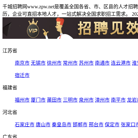
千城招聘网www.zpw.net是覆盖全国各省、市、区县的人
历，企业可直招本地人才，一站式解决全国求职招工需求。 2026
江苏省
南京市
无锡市
徐州市
常州市
苏州市
南通市
连云港市
淮
宿迁市
福建省
福州市
厦门市
莆田市
三明市
泉州市
漳州市
南平市
龙岩
河北省
石家庄市
唐山市
秦皇岛市
邯郸市
邢台市
保定市
张家口
广东省