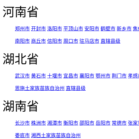
河南省
郑州市
开封市
洛阳市
平顶山市
安阳市
鹤壁市
新乡市
焦
南阳市
商丘市
信阳市
周口市
驻马店市
直辖县级
湖北省
武汉市
黄石市
十堰市
宜昌市
襄阳市
鄂州市
荆门市
孝感
恩施土家族苗族自治州
直辖县级
湖南省
长沙市
株洲市
湘潭市
衡阳市
邵阳市
岳阳市
常德市
张家
娄底市
湘西土家族苗族自治州