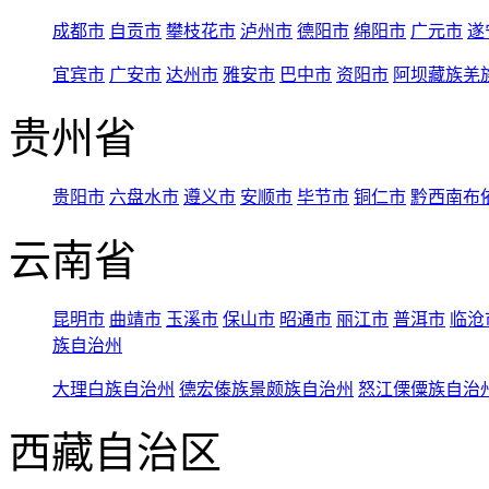
成都市
自贡市
攀枝花市
泸州市
德阳市
绵阳市
广元市
遂
宜宾市
广安市
达州市
雅安市
巴中市
资阳市
阿坝藏族羌
贵州省
贵阳市
六盘水市
遵义市
安顺市
毕节市
铜仁市
黔西南布
云南省
昆明市
曲靖市
玉溪市
保山市
昭通市
丽江市
普洱市
临沧
族自治州
大理白族自治州
德宏傣族景颇族自治州
怒江傈僳族自治
西藏自治区