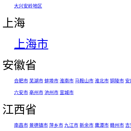
大兴安岭地区
上海
上海市
安徽省
合肥市
芜湖市
蚌埠市
淮南市
马鞍山市
淮北市
铜陵市
安
六安市
亳州市
池州市
宣城市
江西省
南昌市
景德镇市
萍乡市
九江市
新余市
鹰潭市
赣州市
吉