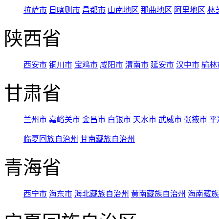
拉萨市
日喀则市
昌都市
山南地区
那曲地区
阿里地区
林
陕西省
西安市
铜川市
宝鸡市
咸阳市
渭南市
延安市
汉中市
榆林
甘肃省
兰州市
嘉峪关市
金昌市
白银市
天水市
武威市
张掖市
平
临夏回族自治州
甘南藏族自治州
青海省
西宁市
海东市
海北藏族自治州
黄南藏族自治州
海南藏族