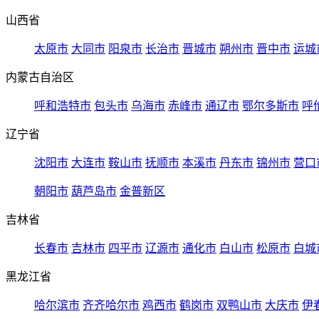
山西省
太原市
大同市
阳泉市
长治市
晋城市
朔州市
晋中市
运城
内蒙古自治区
呼和浩特市
包头市
乌海市
赤峰市
通辽市
鄂尔多斯市
呼
辽宁省
沈阳市
大连市
鞍山市
抚顺市
本溪市
丹东市
锦州市
营口
朝阳市
葫芦岛市
金普新区
吉林省
长春市
吉林市
四平市
辽源市
通化市
白山市
松原市
白城
黑龙江省
哈尔滨市
齐齐哈尔市
鸡西市
鹤岗市
双鸭山市
大庆市
伊