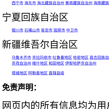
西宁市
海东市
海北藏族自治州
黄南藏族自治州
海南藏族
宁夏回族自治区
银川市
石嘴山市
吴忠市
固原市
中卫市
新疆维吾尔自治区
乌鲁木齐市
克拉玛依市
吐鲁番地区
哈密地区
昌吉回族自
克孜自治州
喀什地区
和田地区
伊犁哈萨克自治州
塔城地区
阿勒泰地区
直辖县级
免责声明：
网页内的所有信息均为用