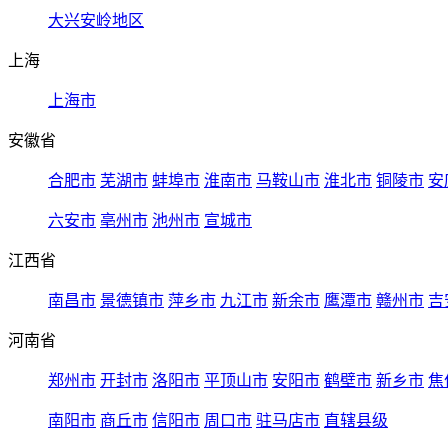
大兴安岭地区
上海
上海市
安徽省
合肥市
芜湖市
蚌埠市
淮南市
马鞍山市
淮北市
铜陵市
安
六安市
亳州市
池州市
宣城市
江西省
南昌市
景德镇市
萍乡市
九江市
新余市
鹰潭市
赣州市
吉
河南省
郑州市
开封市
洛阳市
平顶山市
安阳市
鹤壁市
新乡市
焦
南阳市
商丘市
信阳市
周口市
驻马店市
直辖县级