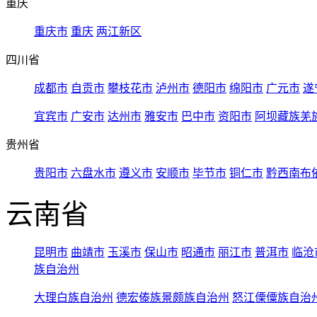
重庆
重庆市
重庆
两江新区
四川省
成都市
自贡市
攀枝花市
泸州市
德阳市
绵阳市
广元市
遂
宜宾市
广安市
达州市
雅安市
巴中市
资阳市
阿坝藏族羌
贵州省
贵阳市
六盘水市
遵义市
安顺市
毕节市
铜仁市
黔西南布
云南省
昆明市
曲靖市
玉溪市
保山市
昭通市
丽江市
普洱市
临沧
族自治州
大理白族自治州
德宏傣族景颇族自治州
怒江傈僳族自治