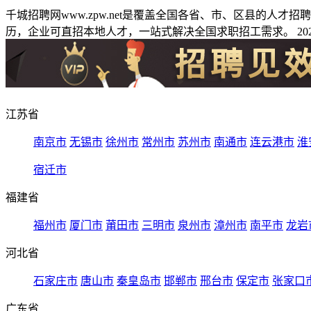
千城招聘网www.zpw.net是覆盖全国各省、市、区县的人
历，企业可直招本地人才，一站式解决全国求职招工需求。 2026
江苏省
南京市
无锡市
徐州市
常州市
苏州市
南通市
连云港市
淮
宿迁市
福建省
福州市
厦门市
莆田市
三明市
泉州市
漳州市
南平市
龙岩
河北省
石家庄市
唐山市
秦皇岛市
邯郸市
邢台市
保定市
张家口
广东省