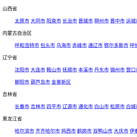
山西省
太原市
大同市
阳泉市
长治市
晋城市
朔州市
晋中市
运城
内蒙古自治区
呼和浩特市
包头市
乌海市
赤峰市
通辽市
鄂尔多斯市
呼
辽宁省
沈阳市
大连市
鞍山市
抚顺市
本溪市
丹东市
锦州市
营口
朝阳市
葫芦岛市
金普新区
吉林省
长春市
吉林市
四平市
辽源市
通化市
白山市
松原市
白城
黑龙江省
哈尔滨市
齐齐哈尔市
鸡西市
鹤岗市
双鸭山市
大庆市
伊