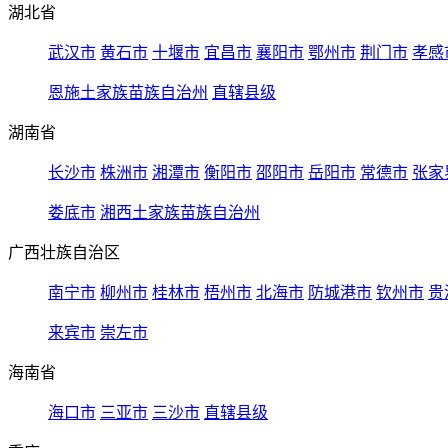
湖北省
武汉市
黄石市
十堰市
宜昌市
襄阳市
鄂州市
荆门市
孝感
恩施土家族苗族自治州
直辖县级
湖南省
长沙市
株洲市
湘潭市
衡阳市
邵阳市
岳阳市
常德市
张家
娄底市
湘西土家族苗族自治州
广西壮族自治区
南宁市
柳州市
桂林市
梧州市
北海市
防城港市
钦州市
贵
来宾市
崇左市
海南省
海口市
三亚市
三沙市
直辖县级