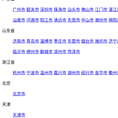
广州市
韶关市
深圳市
珠海市
汕头市
佛山市
江门市
湛江
汕尾市
河源市
阳江市
清远市
东莞市
中山市
潮州市
揭阳
山东省
济南市
青岛市
淄博市
枣庄市
东营市
烟台市
潍坊市
济宁
临沂市
德州市
聊城市
滨州市
菏泽市
浙江省
杭州市
宁波市
温州市
嘉兴市
湖州市
绍兴市
金华市
衢州
北京
北京市
天津
天津市