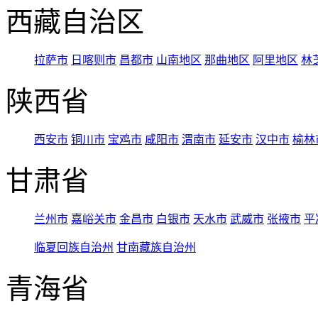
西藏自治区
拉萨市
日喀则市
昌都市
山南地区
那曲地区
阿里地区
林
陕西省
西安市
铜川市
宝鸡市
咸阳市
渭南市
延安市
汉中市
榆林
甘肃省
兰州市
嘉峪关市
金昌市
白银市
天水市
武威市
张掖市
平
临夏回族自治州
甘南藏族自治州
青海省